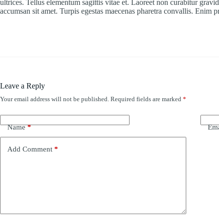
ultrices. Tellus elementum sagittis vitae et. Laoreet non curabitur gravi
accumsan sit amet. Turpis egestas maecenas pharetra convallis. Enim pra
Leave a Reply
Your email address will not be published.
Required fields are marked
*
Name
*
Ema
Add Comment
*