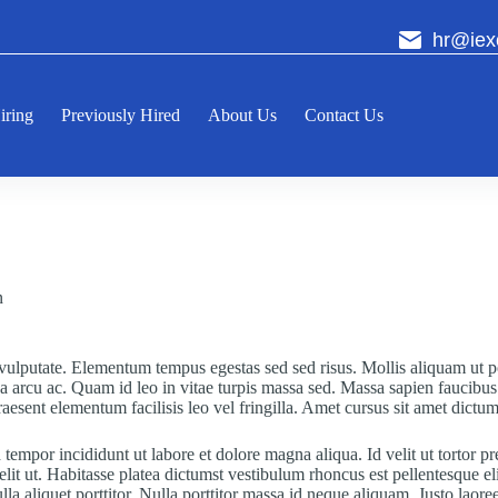
hr@iex
iring
Previously Hired
About Us
Contact Us
n
 vulputate. Elementum tempus egestas sed sed risus. Mollis aliquam ut por
da arcu ac. Quam id leo in vitae turpis massa sed. Massa sapien faucibus e
esent elementum facilisis leo vel fringilla. Amet cursus sit amet dictum
tempor incididunt ut labore et dolore magna aliqua. Id velit ut tortor pr
lit ut. Habitasse platea dictumst vestibulum rhoncus est pellentesque el
a aliquet porttitor. Nulla porttitor massa id neque aliquam. Justo laoree