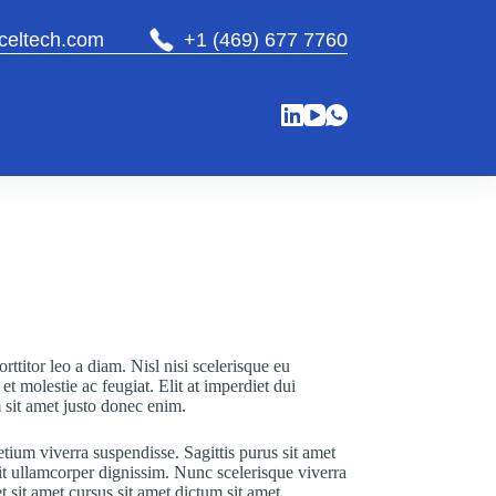
celtech.com
+1 (469) 677 7760
ttitor leo a diam. Nisl nisi scelerisque eu
t molestie ac feugiat. Elit at imperdiet dui
 sit amet justo donec enim.
etium viverra suspendisse. Sagittis purus sit amet
it ullamcorper dignissim. Nunc scelerisque viverra
t sit amet cursus sit amet dictum sit amet.