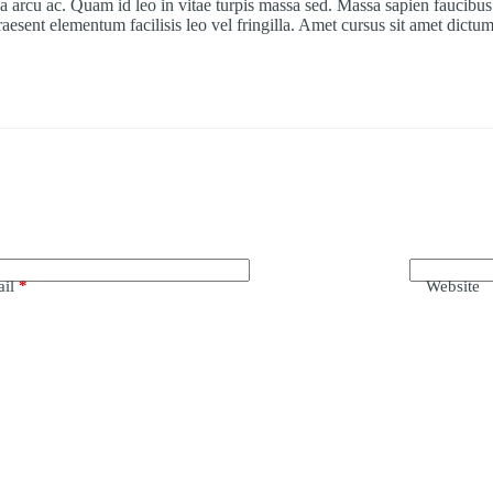
da arcu ac. Quam id leo in vitae turpis massa sed. Massa sapien faucibus e
esent elementum facilisis leo vel fringilla. Amet cursus sit amet dictum
il
*
Website