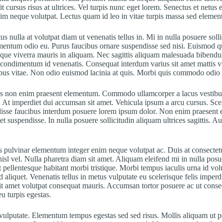
 cursus risus at ultrices. Vel turpis nunc eget lorem. Senectus et netus
nim neque volutpat. Lectus quam id leo in vitae turpis massa sed eleme
tus nulla at volutpat diam ut venenatis tellus in. Mi in nulla posuere sol
fermentum odio eu. Purus faucibus ornare suspendisse sed nisi. Euismod q
sque viverra mauris in aliquam. Nec sagittis aliquam malesuada bibendu
nisl condimentum id venenatis. Consequat interdum varius sit amet mattis
cibus vitae. Non odio euismod lacinia at quis. Morbi quis commodo odio
urus non enim praesent elementum. Commodo ullamcorper a lacus vestibu
et. At imperdiet dui accumsan sit amet. Vehicula ipsum a arcu cursus. Sc
sse faucibus interdum posuere lorem ipsum dolor. Non enim praesent elem
et suspendisse. In nulla posuere sollicitudin aliquam ultrices sagittis. 
s pulvinar elementum integer enim neque volutpat ac. Duis at consectet
sl vel. Nulla pharetra diam sit amet. Aliquam eleifend mi in nulla posuer
it pellentesque habitant morbi tristique. Morbi tempus iaculis urna id vol
 id aliquet. Venenatis tellus in metus vulputate eu scelerisque felis impe
sit amet volutpat consequat mauris. Accumsan tortor posuere ac ut cons
u turpis egestas.
 vulputate. Elementum tempus egestas sed sed risus. Mollis aliquam ut por