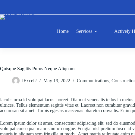
Skip
to
content
Home
Services
Actively H
Quisque Sagittis Purus Neque Aliquam
IExcel2
May 19, 2022
Communications
,
Constructio
Iaculis urna id volutpat lacus laoreet. Diam ut venenatis tellus in metus
ultrices. Tellus elementum sagittis vitae et. Laoreet non curabitur gravi
accumsan sit amet. Turpis egestas maecenas pharetra convallis. Enim pra
Lorem ipsum dolor sit amet, consectetur adipiscing elit, sed do eiusmod 
volutpat consequat mauris nunc congue. Feugiat nisl pretium fusce id ve
mauris in aliquam sem fringilla ut morbi. Amet mattis vulputate enim null