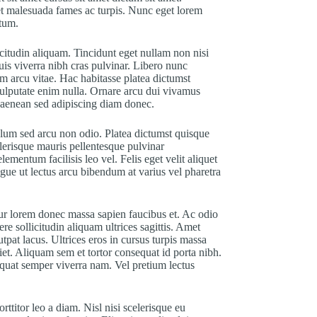
 et malesuada fames ac turpis. Nunc eget lorem
ntum.
licitudin aliquam. Tincidunt eget nullam non nisi
uis viverra nibh cras pulvinar. Libero nunc
m arcu vitae. Hac habitasse platea dictumst
 vulputate enim nulla. Ornare arcu dui vivamus
 aenean sed adipiscing diam donec.
lum sed arcu non odio. Platea dictumst quisque
elerisque mauris pellentesque pulvinar
entum facilisis leo vel. Felis eget velit aliquet
Augue ut lectus arcu bibendum at varius vel pharetra
ur lorem donec massa sapien faucibus et. Ac odio
e sollicitudin aliquam ultrices sagittis. Amet
utpat lacus. Ultrices eros in cursus turpis massa
rdiet. Aliquam sem et tortor consequat id porta nibh.
equat semper viverra nam. Vel pretium lectus
ttitor leo a diam. Nisl nisi scelerisque eu