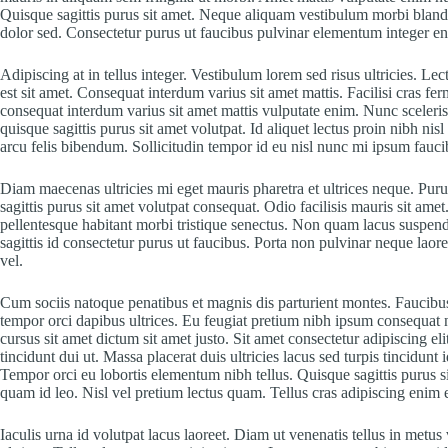
Quisque sagittis purus sit amet. Neque aliquam vestibulum morbi blandit
dolor sed. Consectetur purus ut faucibus pulvinar elementum integer e
Adipiscing at in tellus integer. Vestibulum lorem sed risus ultricies. Lec
est sit amet. Consequat interdum varius sit amet mattis. Facilisi cras 
consequat interdum varius sit amet mattis vulputate enim. Nunc sceleri
quisque sagittis purus sit amet volutpat. Id aliquet lectus proin nibh 
arcu felis bibendum. Sollicitudin tempor id eu nisl nunc mi ipsum fau
Diam maecenas ultricies mi eget mauris pharetra et ultrices neque. P
sagittis purus sit amet volutpat consequat. Odio facilisis mauris sit am
pellentesque habitant morbi tristique senectus. Non quam lacus suspendi
sagittis id consectetur purus ut faucibus. Porta non pulvinar neque laore
vel.
Cum sociis natoque penatibus et magnis dis parturient montes. Faucibu
tempor orci dapibus ultrices. Eu feugiat pretium nibh ipsum consequat ni
cursus sit amet dictum sit amet justo. Sit amet consectetur adipiscing el
tincidunt dui ut. Massa placerat duis ultricies lacus sed turpis tincidunt
Tempor orci eu lobortis elementum nibh tellus. Quisque sagittis purus 
quam id leo. Nisl vel pretium lectus quam. Tellus cras adipiscing enim e
Iaculis urna id volutpat lacus laoreet. Diam ut venenatis tellus in metus